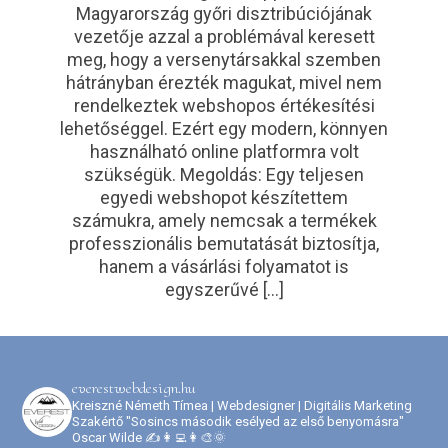
Magyarország győri disztribúciójának
vezetője azzal a problémával keresett
meg, hogy a versenytársakkal szemben
hátrányban érezték magukat, mivel nem
rendelkeztek webshopos értékesítési
lehetőséggel. Ezért egy modern, könnyen
használható online platformra volt
szükségük. Megoldás: Egy teljesen
egyedi webshopot készítettem
számukra, amely nemcsak a termékek
professzionális bemutatását biztosítja,
hanem a vásárlási folyamatot is
egyszerűvé […]
everestwebdesign.hu
Kreiszné Németh Tímea | Webdesigner | Digitális Marketing
Szakértő
"Sosincs második esélyed az első benyomásra"
Oscar Wilde
✍️👩‍💻👩‍🎨🌞