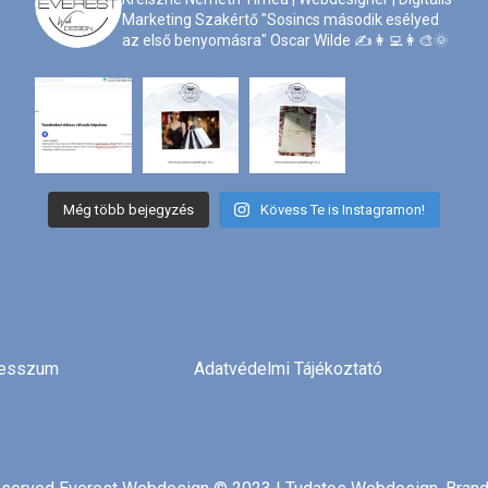
Marketing Szakértő
"Sosincs második esélyed
az első benyomásra" Oscar Wilde
✍️👩‍💻👩‍🎨🌞
Még több bejegyzés
Kövess Te is Instagramon!
resszum
Adatvédelmi Tájékoztató