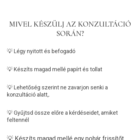
MIVEL KÉSZÜLJ AZ KONZULTÁCIÓ
SORÁN?
💡 Légy nyitott és befogadó
💡 Készíts magad mellé papírt és tollat
💡 Lehetőség szerint ne zavarjon senki a
konzultáció alatt,.
💡 Gyűjtsd össze előre a kérdéseidet, amiket
feltennél
💡 Készíts magad mellé egy pohár frissítőt