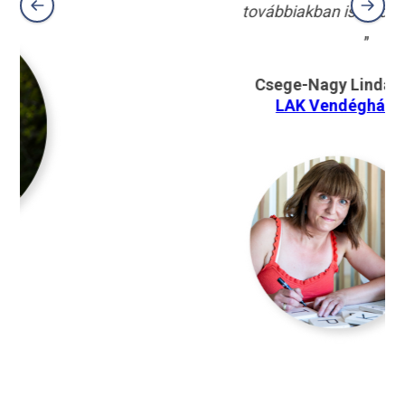
továbbiakban is fordulhatok hozzá!
„
Csege-Nagy Linda,
Kikapcsol-
LAK Vendégház, Bogács