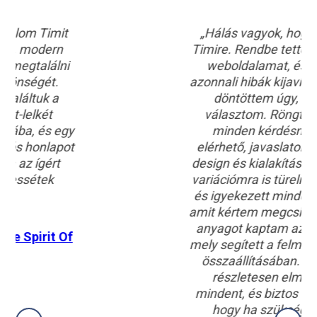
„Hálás vagyok, hogy rátaláltam
Timire. Rendbe tette a a félig kész
weboldalamat, és segített az
azonnali hibák kijavításában. Ekkor
döntöttem úgy, hogy Timit
választom. Röngtön válaszolt
minden kérdésmre, mindig
elérhető, javaslatokkal segített a
design és kialakítás terén. Az 500.
variációmra is türelmesen reagált,
és igyekezett minden módosítást
amit kértem megcsinálni. Komplett
anyagot kaptam az indulás előtt,
mely segített a felmerülő feladatok
összaállításában. Átadáskor is
részletesen elmagyarázott
mindent, és biztos vagyok benne
hogy ha szükségem lesz, a