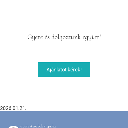
Gyere és dolgozzunk együtt!
Ajánlatot kérek!
2026.01.21.
everestwebdesign.hu