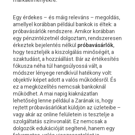
Egy érdekes – és máig releváns – megoldás,
amellyel korábban például bankok is éltek: a
próbavásárlók rendszere. Amikor korábban
egy pénzintézetnél dolgoztam, rendszeresen
érkeztek bejelentés nélkül
próbavásárlók
,
hogy teszteljék a kiszolgálás minőségét, a
szaktudást, a hozzáállást. Bár az értékesítés
fókusza néha túl hangsúlyossá vált, a
módszer lényege rendkívül hatékony volt:
objektív képet adott a valós működésről. És
ez a megközelítés nemcsak bankoknál
működhet. A mai napig kiaknázatlan
lehetőség lenne például a Zarának is, hogy
rejtett próbavásárlókat küldjön az üzleteibe –
vagy akár az online felületein is tesztelje a
szolgáltatás színvonalát. Ez nemcsak a
dolgozók edukációját segítené, hanem egy