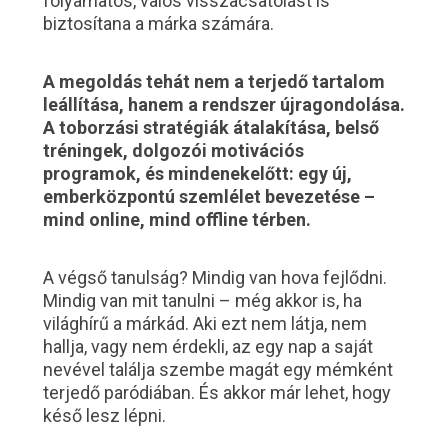
folyamatos, valós visszacsatolást is
biztosítana a márka számára.
A megoldás tehát nem a terjedő tartalom
leállítása, hanem a rendszer újragondolása.
A toborzási stratégiák átalakítása, belső
tréningek, dolgozói motivációs
programok, és mindenekelőtt: egy új,
emberközpontú szemlélet bevezetése –
mind online, mind offline térben.
A végső tanulság? Mindig van hova fejlődni.
Mindig van mit tanulni – még akkor is, ha
világhírű a márkád. Aki ezt nem látja, nem
hallja, vagy nem érdekli, az egy nap a saját
nevével találja szembe magát egy mémként
terjedő paródiában. És akkor már lehet, hogy
késő lesz lépni.