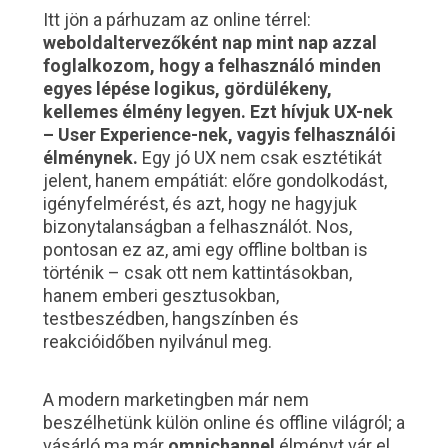
Itt jön a párhuzam az online térrel:
weboldaltervezőként nap mint nap azzal
foglalkozom, hogy a felhasználó minden
egyes lépése logikus, gördülékeny,
kellemes élmény legyen. Ezt hívjuk UX-nek
– User Experience-nek, vagyis felhasználói
élménynek.
Egy jó UX nem csak esztétikát
jelent, hanem empátiát: előre gondolkodást,
igényfelmérést, és azt, hogy ne hagyjuk
bizonytalanságban a felhasználót. Nos,
pontosan ez az, ami egy offline boltban is
történik – csak ott nem kattintásokban,
hanem emberi gesztusokban,
testbeszédben, hangszínben és
reakcióidőben nyilvánul meg.
A modern marketingben már nem
beszélhetünk külön online és offline világról; a
vásárló ma már
omnichannel
élményt vár el.