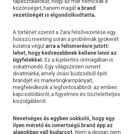
tapasztalatokat, hogy az már nemcsak a
közönséget, hanem magát
a brand
vezetőségét is elgondolkodtatta.
A történet szerint a Zara felsővezetése egy
hosszú meeting során a problémák gyökerét
kutatva végül
arra a felismerésre jutott:
lehet, hogy kedvesebbnek kellene lenni az
ügyfelekkel.
Ez a kijelentés önmagában is
sokatmondó. Egy világszinten ismert
divatmárka, amely óriási büdzséből építi
brandjét és marketingkampányait,
megfeledkezik a legfontosabbról: az emberi
kapcsolódásról, a figyelmes és tiszteletteljes
kiszolgálásról.
Nevetséges és egyben sokkoló, hogy egy
ilyen méretű és ismertségű brand épp az
alapokban vall kudarcot.
Nem a design, nem