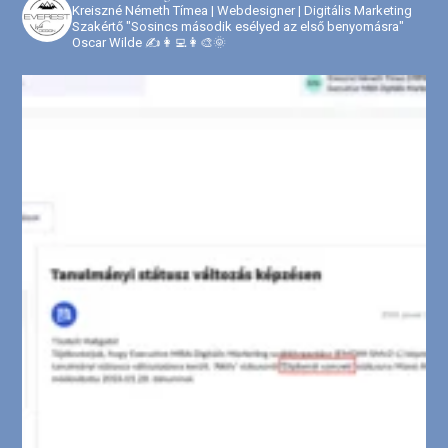
Kreiszné Németh Tímea | Webdesigner | Digitális Marketing
Szakértő
"Sosincs második esélyed az első benyomásra"
Oscar Wilde
✍️👩‍💻👩‍🎨🌞