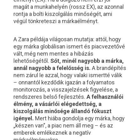
magát a munkahelyén (rossz EX), az azonnal
rontja a bolti kiszolgálás minőségét, ami
végül tönkreteszi a márkaélményt.
A Zara példája világosan mutatja: attól, hogy
egy márka globálisan ismert és piacvezetővé
vált, még nem mentes a hibázás
lehetőségétől.
Sőt, minél nagyobb a márka,
annál nagyobb a felelősség is.
A brandépítés
nem zárul le azzal, hogy valaki ismertté válik
– onnantól kezdődik igazán a folyamatos
monitorozás, a visszajelzések figyelése, a
rendszeres belső fejlesztés.
A felhasználói
élmény, a vásárlói elégedettség, a
kiszolgálás minősége állandó fókuszt
igényel.
Mert hiába gondolja egy márka, hogy
„készen van”, a piac nem áll meg – és az
emberek emlékeznek a negatív
márkaélményekre.